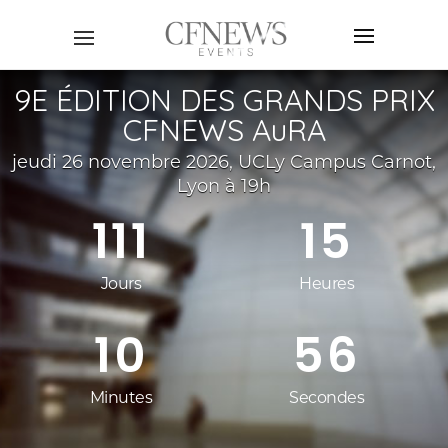
9E ÉDITION DES GRANDS PRIX
CFNEWS AuRA
jeudi 26 novembre 2026, UCLy Campus Carnot,
Lyon
à 19h
111
15
Jours
Heures
10
54
Minutes
Secondes